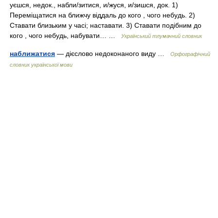
уєшся, недок., набли/зитися, и/жуся, и/зишся, док. 1)
Переміщатися на ближчу віддаль до кого , чого небудь. 2)
Ставати близьким у часі; наставати. 3) Ставати подібним до
кого , чого небудь, набувати… …
Український тлумачний словник
наближатися
— дієслово недоконаного виду …
Орфографічний
словник української мови