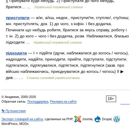
|| Прибувати куди небудь. 2) Приступати до чого небудь,
братися… …
Український тлумачний словник
приступати
— а/ю, а/єш, недок., приступи/ти, ступлю/, сту/пиш;
мн. присту/плять; док. 1) до чого, з інфін. і без додатка.
Починати що небудь робити, братися за якусь справу, роботу і
т. ін. 2) до кого – чого і без додатка, розм. Наближатися, близько
підходити …
Український тлумачний словник
підходити
— I = підійти (ідучи, наближатися до когось / чогось),
надходити, надійти, приходити, прийти, підступати, підступити;
підтягатися, підтягуватися, підтягтися, підтягнутися (зазв. про
військо наближаючись, приєднуватися до когось / чогось) II ▶
див.… …
Словник синонімів української мови
© Академик, 2000-2026
18+
Обратная связь:
Техподдержка
,
Реклама на сайте
👣 Путешествия
Экспорт словарей на сайты
, сделанные на PHP,
Joomla,
Drupal,
WordPress, MODx.