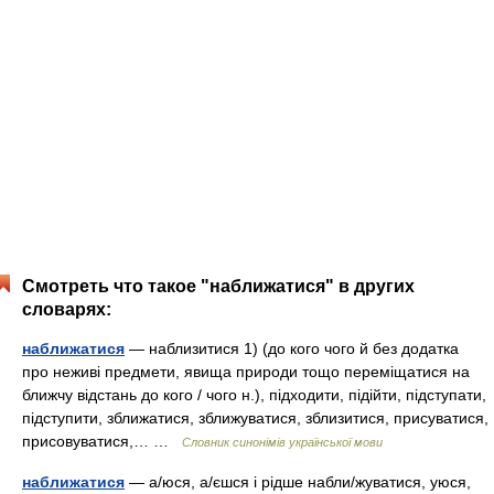
Смотреть что такое "наближатися" в других
словарях:
наближатися
— наблизитися 1) (до кого чого й без додатка
про неживі предмети, явища природи тощо переміщатися на
ближчу відстань до кого / чого н.), підходити, підійти, підступати,
підступити, зближатися, зближуватися, зблизитися, присуватися,
присовуватися,… …
Словник синонімів української мови
наближатися
— а/юся, а/єшся і рідше набли/жуватися, уюся,