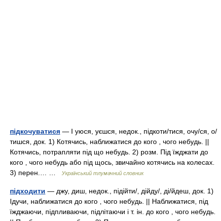
підкочуватися
— I уюся, уєшся, недок., підкоти/тися, очу/ся, о/
тишся, док. 1) Котячись, наближатися до кого , чого небудь. ||
Котячись, потрапляти під що небудь. 2) розм. Під їжджати до
кого , чого небудь або під щось, звичайно котячись на колесах.
3) перен.… …
Український тлумачний словник
підходити
— джу, диш, недок., підійти/, дійду/, ді/йдеш, док. 1)
Ідучи, наближатися до кого , чого небудь. || Наближатися, під
їжджаючи, підпливаючи, підлітаючи і т. ін. до кого , чого небудь.