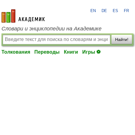
EN
DE
ES
FR
academic.ru
Словари и энциклопедии на Академике
Найти!
Толкования
Переводы
Книги
Игры ⚽