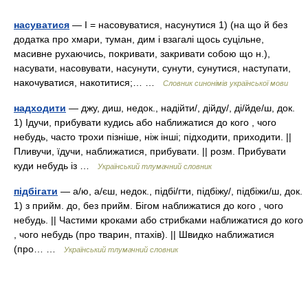
насуватися
— I = насовуватися, насунутися 1) (на що й без
додатка про хмари, туман, дим і взагалі щось суцільне,
масивне рухаючись, покривати, закривати собою що н.),
насувати, насовувати, насунути, сунути, сунутися, наступати,
накочуватися, накотитися;… …
Словник синонімів української мови
надходити
— джу, диш, недок., надійти/, дійду/, ді/йде/ш, док.
1) Ідучи, прибувати кудись або наближатися до кого , чого
небудь, часто трохи пізніше, ніж інші; підходити, приходити. ||
Пливучи, їдучи, наближатися, прибувати. || розм. Прибувати
куди небудь із …
Український тлумачний словник
підбігати
— а/ю, а/єш, недок., підбі/гти, підбіжу/, підбіжи/ш, док.
1) з прийм. до, без прийм. Бігом наближатися до кого , чого
небудь. || Частими кроками або стрибками наближатися до кого
, чого небудь (про тварин, птахів). || Швидко наближатися
(про… …
Український тлумачний словник