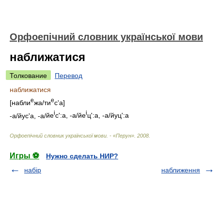
Орфоепічний словник української мови
наближатися
Толкование
Перевод
наближатися
е
е
[
набли
ж
а/
ти
с'а
]
і
і
-
а/
йус'а, -
а/
йе
с':а, -
а/
йе
ц':а, -
а/
йуц':а
Орфоепічний словник української мови. - «Перун»
.
2008
.
Игры ⚽
Нужно сделать НИР?
набір
наближення